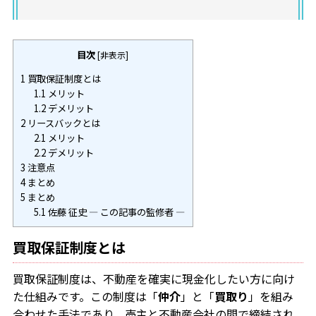
目次
[
非表示
]
1
買取保証制度とは
1.1
メリット
1.2
デメリット
2
リースバックとは
2.1
メリット
2.2
デメリット
3
注意点
4
まとめ
5
まとめ
5.1
佐藤 征史 ― この記事の監修者 ―
買取保証制度とは
買取保証制度は、不動産を確実に現金化したい方に向け
た仕組みです。この制度は「
仲介
」と「
買取り
」を組み
合わせた手法であり、売主と不動産会社の間で締結され