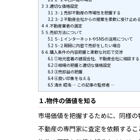
3
３.適切な価格設定
3.1
３-１売却不動産の市場性を把握する
3.2
３-２不動産会社からの提案を柔軟に受け止め
4
４.不動産業者の選定
5
５.売却方法について
5.1
５-１インターネットやSNSの活用について
5.2
５-２周囲に内密で売却をしたい場合
6
６.購入条件の内容把握と柔軟な対応で交渉
6.1
①地元密着の建設会社、不動産会社に相談する
6.2
②相場の把握と適切な価格設定
6.3
③売却益の把握
6.4
④良い印象を与える
6.5
清水 昭浩 ― この記事の監修者 ―
１.物件の価値を知る
市場価値を把握するために、同様の
不動産の専門家に査定を依頼するこ