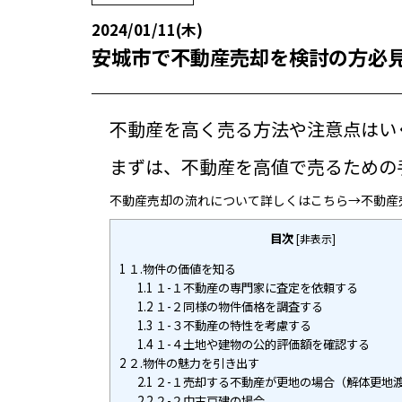
2024/01/11(木)
安城市で不動産売却を検討の方必
不動産を高く売る方法や注意点はい
まずは、不動産を高値で売るための
不動産売却の流れについて詳しくはこちら→
不動産
目次
[
非表示
]
1
１.物件の価値を知る
1.1
１-１不動産の専門家に査定を依頼する
1.2
１-２同様の物件価格を調査する
1.3
１-３不動産の特性を考慮する
1.4
１-４土地や建物の公的評価額を確認する
2
２.物件の魅力を引き出す
2.1
２-１売却する不動産が更地の場合（解体更地
2.2
２-２中古戸建の場合