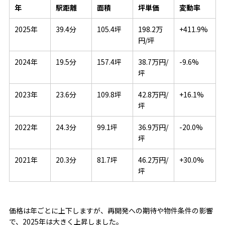
年
駅距離
面積
坪単価
変動率
2025年
39.4分
105.4坪
198.2万
+411.9%
円/坪
2024年
19.5分
157.4坪
38.7万円/
-9.6%
坪
2023年
23.6分
109.8坪
42.8万円/
+16.1%
坪
2022年
24.3分
99.1坪
36.9万円/
-20.0%
坪
2021年
20.3分
81.7坪
46.2万円/
+30.0%
坪
価格は年ごとに上下しますが、再開発への期待や物件条件の影響
で、2025年は大きく上昇しました。