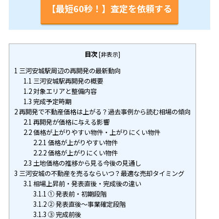
【最短60秒！】査定を依頼する
目次
[
非表示
]
1
三河安城駅周辺の再開発の最新動向
1.1
三河安城駅再開発の概要
1.2
対象エリアと整備内容
1.3
完成予定時期
2
再開発で不動産価格は上がる？過去事例から読む相場の傾向
2.1
再開発が価格に与える影響
2.2
価格が上がりやすい物件・上がりにくい物件
2.2.1
価格が上がりやすい物件
2.2.2
価格が上がりにくい物件
2.3
土地価格の推移から見る今後の見通し
3
三河安城の不動産を売るならいつ？最適な売却タイミング
3.1
相場上昇前・発表直後・完成後の違い
3.1.1
① 発表前・初期段階
3.1.2
② 発表直後〜事業確定段階
3.1.3
③ 完成前後