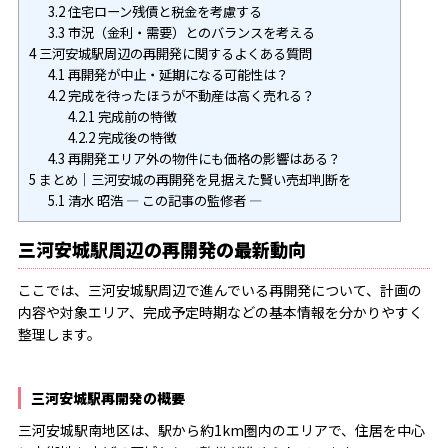
3.2
住宅ローン残債と税金を考慮する
3.3
市況（金利・需要）とのバランスを考える
4
三河安城駅周辺の再開発に関するよくある質問
4.1
再開発が中止・延期になる可能性は？
4.2
完成を待ったほうが不動産は高く売れる？
4.2.1
完成前の特徴
4.2.2
完成後の特徴
4.3
再開発エリア外の物件にも価格の影響はある？
5
まとめ｜三河安城の再開発を見据えた賢い売却判断を
5.1
清水 昭浩 ― この記事の監修者 ―
三河安城駅周辺の再開発の最新動向
ここでは、三河安城駅周辺で進んでいる再開発について、計画の
内容や対象エリア、完成予定時期などの基本情報を分かりやすく
整理します。
三河安城駅再開発の概要
三河安城駅南地区は、駅から約1km圏内のエリアで、住居を中心