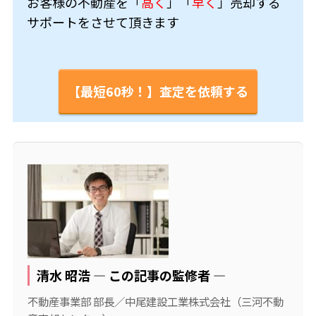
お客様の不動産を「
高く
」「
早く
」売却する
サポートをさせて頂きます
【最短60秒！】査定を依頼する
清水 昭浩 ― この記事の監修者 ―
不動産事業部 部長／中尾建設工業株式会社（三河不動