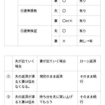
妻
〇
有り
④
連帯債務
夫
〇
有り
妻
〇or×
有り
⑤
連帯保証
夫
〇
有り
妻
×
無し→有
夫が出ていく
妻が出ていく場合
ローン返済
場合
①
夫の返済が滞
現状のまま返済
そのまま続
ると妻は住め
行
なくなる。
②
夫の返済が滞
持ち分を夫に買い上げ
そのまま続
ると妻は住め
てもらう
行