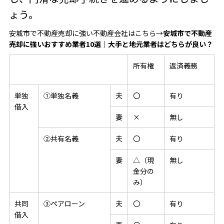
ょう。
安城市で不動産売却に強い不動産会社はこちら→
安城市で不動産
売却に強いおすすめ業者
10
選｜大手と地元業者はどちらが良い？
所有権
返済義務
単独
①
単独名義
夫
〇
有り
借入
妻
×
無し
②
共有名義
夫
〇
有り
妻
△（現
無し
金分の
み）
共同
③
ペアローン
夫
〇
有り
借入