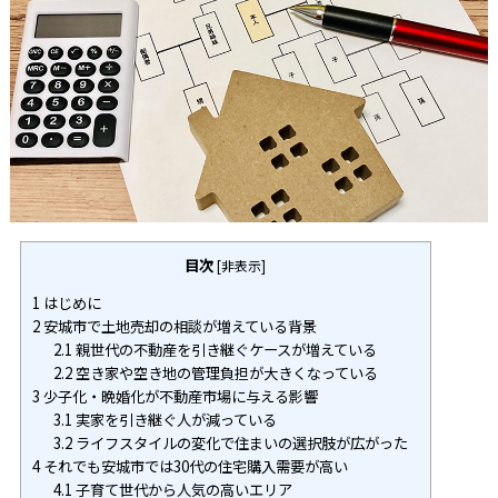
目次
[
非表示
]
1
はじめに
2
安城市で土地売却の相談が増えている背景
2.1
親世代の不動産を引き継ぐケースが増えている
2.2
空き家や空き地の管理負担が大きくなっている
3
少子化・晩婚化が不動産市場に与える影響
3.1
実家を引き継ぐ人が減っている
3.2
ライフスタイルの変化で住まいの選択肢が広がった
4
それでも安城市では30代の住宅購入需要が高い
4.1
子育て世代から人気の高いエリア