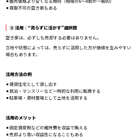
⚫︎販売価格より安くなる傾向（相場の6〜8割が一般的）
⚫︎買取不可の空き家もある
③ 活用｜“売らずに活かす”選択肢
空き家は、必ずしも売却する必要はありません。
立地や状態によっては、売らずに活用した方が価値を生みやすい
場合もあります。
活用方法の例
⚫︎賃貸住宅として貸し出す
⚫︎民泊・マンスリーなど一時的な利用に転換する
⚫︎駐車場・資材置場として土地を活用する
活用のメリット
⚫︎固定資産税などの維持費を収益で賄える
⚫︎売却より高い収益性になることもある