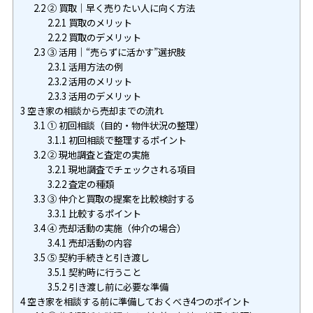
2.2
② 買取｜早く売りたい人に向く方法
2.2.1
買取のメリット
2.2.2
買取のデメリット
2.3
③ 活用｜“売らずに活かす”選択肢
2.3.1
活用方法の例
2.3.2
活用のメリット
2.3.3
活用のデメリット
3
空き家の相談から売却までの流れ
3.1
① 初回相談（目的・物件状況の整理）
3.1.1
初回相談で整理するポイント
3.2
② 現地調査と査定の実施
3.2.1
現地調査でチェックされる項目
3.2.2
査定の種類
3.3
③ 仲介と買取の提案を比較検討する
3.3.1
比較するポイント
3.4
④ 売却活動の実施（仲介の場合）
3.4.1
売却活動の内容
3.5
⑤ 契約手続きと引き渡し
3.5.1
契約時に行うこと
3.5.2
引き渡し前に必要な準備
4
空き家を相談する前に準備しておくべき4つのポイント