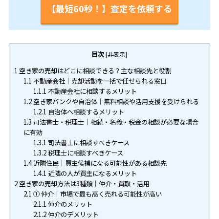
【最短60秒！】査定を依頼する
目次
[
非表示
]
1
空き家の売却はどこに相談できる？主な相談先と役割
1.1
不動産会社｜売却活動を一括で任せられる窓口
1.1.1
不動産会社に相談するメリット
1.2
空き家バンクや自治体｜無料相談や活用支援を受けられる
1.2.1
自治体へ相談するメリット
1.3
司法書士・税理士｜相続・名義・税金の相談が必要な場合
に有効
1.3.1
司法書士に相談すべきケース
1.3.2
税理士に相談すべきケース
1.4
近隣住民｜買主候補になる可能性がある相談先
1.4.1
近隣の人が買主になるメリット
2
空き家の売却方法は3種類｜仲介・買取・活用
2.1
① 仲介｜市場で最も高く売れる可能性が高い
2.1.1
仲介のメリット
2.1.2
仲介のデメリット