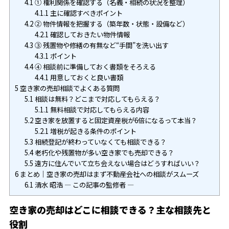
4.1
① 権利関係を確認する（名義・相続の状況を整理）
4.1.1
主に確認すべきポイント
4.2
② 物件情報を把握する（築年数・状態・設備など）
4.2.1
確認しておきたい物件情報
4.3
③ 残置物や修繕の有無など“手間”を洗い出す
4.3.1
ポイント
4.4
④ 相談前に準備しておく書類をそろえる
4.4.1
用意しておくと良い書類
5
空き家の売却相談でよくある質問
5.1
相談は無料？どこまで対応してもらえる？
5.1.1
無料相談で対応してもらえる内容
5.2
空き家を放置すると固定資産税が6倍になるって本当？
5.2.1
増税が起きる条件のポイント
5.3
相続登記が終わっていなくても相談できる？
5.4
老朽化や残置物が多い空き家でも売却できる？
5.5
遠方に住んでいて立ち会えない場合はどうすればいい？
6
まとめ｜空き家の売却はまず不動産会社への相談がスムーズ
6.1
清水 昭浩 ― この記事の監修者 ―
空き家の売却はどこに相談できる？主な相談先と
役割