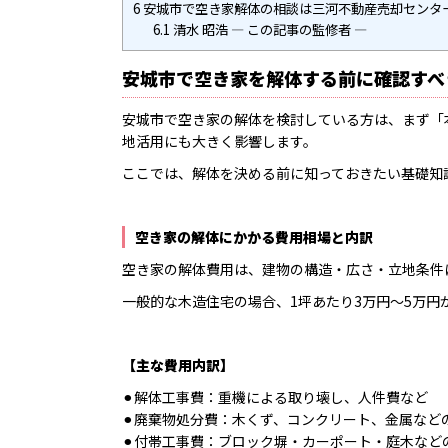
6
安城市で空き家解体の相談は三河不動産売却センタ
6.1
清水 昭浩 ― この記事の監修者 ―
安城市で空き家を解体する前に確認すべ
安城市で空き家の解体を検討している方は、まず「
地活用にも大きく影響します。
ここでは、解体を決める前に知っておきたい基礎知
空き家の解体にかかる費用相場と内訳
空き家の解体費用は、建物の構造・広さ・立地条件
一般的な木造住宅の場合、1坪あたり3万円〜5万円が
【主な費用内訳】
⚫︎解体工事費：重機による取り壊し、人件費など
⚫︎廃棄物処分費：木くず、コンクリート、金属など
⚫︎付帯工事費：ブロック塀・カーポート・庭木など