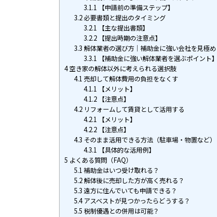
3.1.1
【申請前の準備ステップ】
3.2
必要書類と提出のタイミング
3.2.1
【主な提出書類】
3.2.2
【提出時期の注意点】
3.3
解体業者の選び方｜補助金に強い会社を見極め
3.3.1
【補助金に強い解体業者を選ぶポイント
4
空き家の解体以外に考えられる選択肢
4.1
売却して解体費用の負担をなくす
4.1.1
【メリット】
4.1.2
【注意点】
4.2
リフォームして賃貸として活用する
4.2.1
【メリット】
4.2.2
【注意点】
4.3
そのまま活用できる方法（駐車場・物置など）
4.3.1
【具体的な活用例】
5
よくある質問（FAQ）
5.1
補助金はいつ受け取れる？
5.2
解体後に売却した方が高く売れる？
5.3
遠方に住んでいても申請できる？
5.4
アスベストが見つかったらどうする？
5.5
税制優遇との併用は可能？