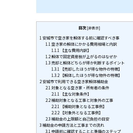
目次
[
非表示
]
1
安城市で空き家を解体する前に確認すべき事
1.1
空き家の解体にかかる費用相場と内訳
1.1.1
【主な費用内訳】
1.2
解体で固定資産税が上がるのはなぜか
1.3
売却と解体どちらが得か判断するポイント
1.3.1
【売却したほうが得な物件の特徴】
1.3.2
【解体したほうが得な物件の特徴】
2
安城市で利用できる空き家解体補助金
2.1
対象となる空き家・所有者の条件
2.1.1
【主な対象条件】
2.2
補助対象となる工事と対象外の工事
2.2.1
【補助対象となる工事例】
2.2.2
【対象外となる工事例】
2.3
補助金の上限額と自己負担の目安
3
補助金の申請方法と工事までの流れ
3.1
申請前に確認することと準備のステップ