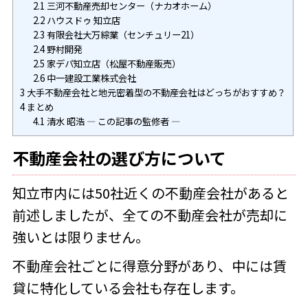
2.1
三河不動産売却センター（ナカオホーム）
2.2
ハウスドゥ 知立店
2.3
有限会社大万綜業（センチュリー21）
2.4
野村開発
2.5
家デパ知立店（松屋不動産販売）
2.6
中一建設工業株式会社
3
大手不動産会社と地元密着型の不動産会社はどっちがおすすめ？
4
まとめ
4.1
清水 昭浩 ― この記事の監修者 ―
不動産会社の選び方について
知立市内には50社近くの不動産会社があると
前述しましたが、
全ての不動産会社が売却に
強いとは限りません。
不動産会社ごとに得意分野があり、中には賃
貸に特化している会社も存在します。