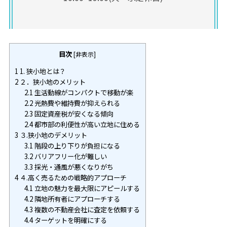
目次
[
非表示
]
1
1. 狭小地とは？
2
２．狭小地のメリット
2.1
生活動線がコンパクトで移動が楽
2.2
光熱費や維持費が抑えられる
2.3
固定資産税が安くなる傾向
2.4
都市部の利便性が高い立地に住める
3
３.狭小地のデメリット
3.1
階段の上り下りが負担になる
3.2
バリアフリー化が難しい
3.3
採光・通風が悪くなりがち
4
４.高く売るための戦略的アプローチ
4.1
立地の魅力を最大限にアピールする
4.2
隣地所有者にアプローチする
4.3
複数の不動産会社に査定を依頼する
4.4
ターゲットを明確にする