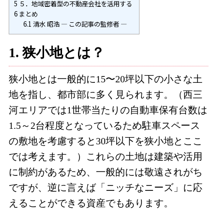
5
５．地域密着型の不動産会社を活用する
6
まとめ
6.1
清水 昭浩 ― この記事の監修者 ―
1.
狭小地とは？
狭小地とは一般的に
15
〜
20
坪以下の小さな土
地を指し、都市部に多く見られます。（西三
河エリアでは
1
世帯当たりの自動車保有台数は
1.5
～
2
台程度となっているため駐車スペース
の敷地を考慮すると
30
坪以下を狭小地とここ
では考えます。）これらの土地は建築や活用
に制約があるため、一般的には敬遠されがち
ですが、逆に言えば「ニッチなニーズ」に応
えることができる資産でもあります。