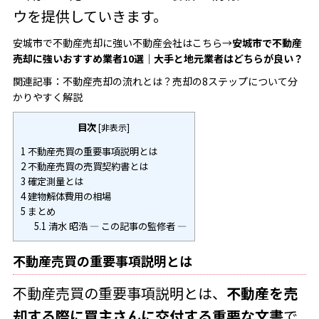
ウを提供していきます。
安城市で不動産売却に強い不動産会社はこちら→
安城市で不動産
売却に強いおすすめ業者
10
選｜大手と地元業者はどちらが良い？
関連記事：
不動産売却の流れとは？売却の
8
ステップについて分
かりやすく解説
目次
[
非表示
]
1
不動産売買の重要事項説明とは
2
不動産売買の売買契約書とは
3
確定測量とは
4
建物解体費用の相場
5
まとめ
5.1
清水 昭浩 ― この記事の監修者 ―
不動産売買の重要事項説明とは
不動産売買の重要事項説明とは、
不動産を売
却する際に買主さんに交付する重要な文書
で