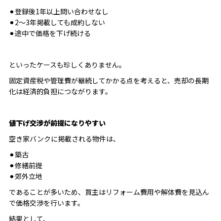
⚫︎登録後1年以上問い合わせなし
⚫︎2〜3年掲載しても成約しない
⚫︎途中で価格を下げ続ける
といったケースも珍しくありません。
固定資産税や管理費が継続してかかる点を考えると、売却の長期
化は経済的負担につながります。
値下げ交渉が前提になりやすい
空き家バンクに掲載される物件は、
⚫︎築古
⚫︎修繕前提
⚫︎郊外立地
であることが多いため、買主はリフォーム費用や解体費を見込ん
で価格交渉を行います。
結果として、