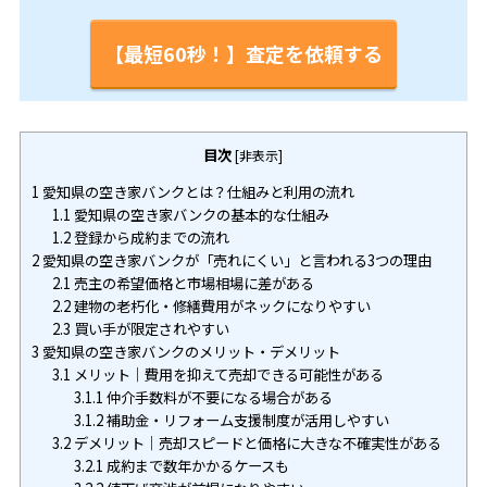
【最短60秒！】査定を依頼する
目次
[
非表示
]
1
愛知県の空き家バンクとは？仕組みと利用の流れ
1.1
愛知県の空き家バンクの基本的な仕組み
1.2
登録から成約までの流れ
2
愛知県の空き家バンクが「売れにくい」と言われる3つの理由
2.1
売主の希望価格と市場相場に差がある
2.2
建物の老朽化・修繕費用がネックになりやすい
2.3
買い手が限定されやすい
3
愛知県の空き家バンクのメリット・デメリット
3.1
メリット｜費用を抑えて売却できる可能性がある
3.1.1
仲介手数料が不要になる場合がある
3.1.2
補助金・リフォーム支援制度が活用しやすい
3.2
デメリット｜売却スピードと価格に大きな不確実性がある
3.2.1
成約まで数年かかるケースも