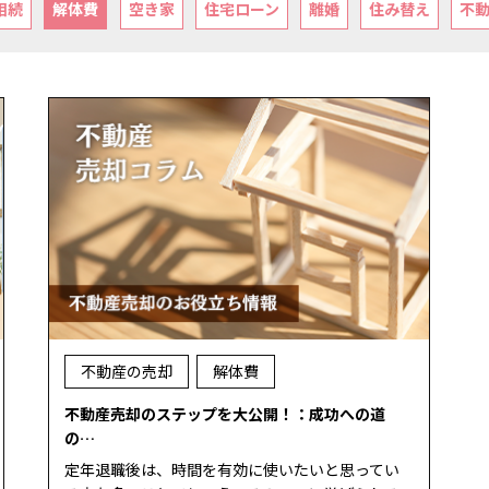
相続
解体費
空き家
住宅ローン
離婚
住み替え
不
不動産の売却
解体費
不動産売却のステップを大公開！：成功への道
の…
定年退職後は、時間を有効に使いたいと思ってい