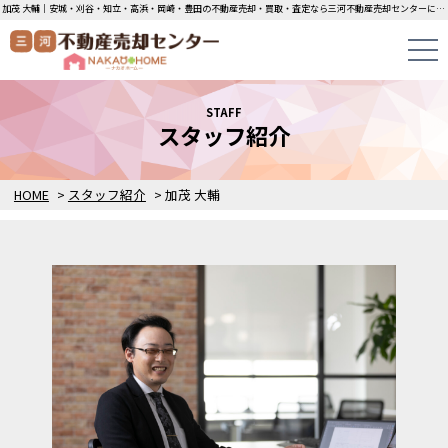
加茂 大輔｜安城・刈谷・知立・高浜・岡崎・豊田の不動産売却・買取・査定なら三河不動産売却センターにお任せください！土地・中古一戸建ての即日無料査定・即金買取を行っています！
STAFF
スタッフ紹介
HOME
>
スタッフ紹介
>
加茂 大輔