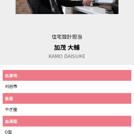
住宅設計担当
加茂 大輔
KAMO DAISUKE
出身地
刈谷市
星座
やぎ座
血液型
O型