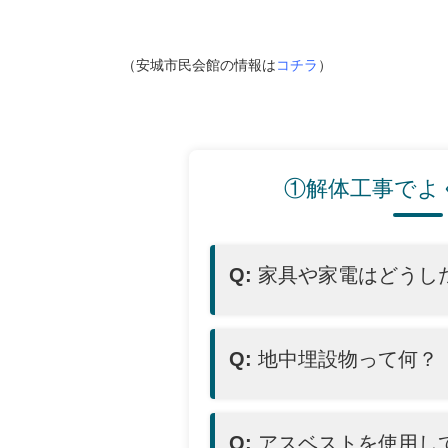
（安城市民会館の情報は
コチラ
）
①解体工事でよ
Q:
家具や家電はどうし
Q:
地中埋設物って何？
Q:
アスベストを使用し