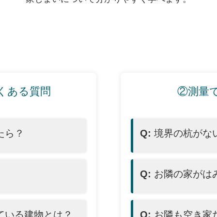
くある質問
②測量
たら？
Q:
境界の杭がな
Q:
お隣の家がは
ている建物とは？
Q:
お隣も空き家