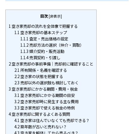
目次
[
非表示
]
1
空き家売却の流れを全体像で把握する
1.1
空き家売却の基本ステップ
1.1.1
査定・売出価格の設定
1.1.2
売却方法の選択（仲介・買取）
1.1.3
媒介契約・販売活動
1.1.4
売買契約・引渡し
2
空き家売却の事前準備｜売却前に確認すること
2.1
所有関係・名義を確認する
2.2
空き家の状態を把握する
2.3
売却以外の選択肢も検討しておく
3
空き家売却にかかる期間・費用・税金
3.1
空き家売却にかかる期間の目安
3.2
空き家売却時に発生する主な費用
3.3
空き家売却で使える税金の特例
4
空き家売却に関するよくある質問
4.1
空き家は住んでいなくても売却できる？
4.2
築年数が古いと売れない？
4.3
空き家を解体してから売るべき？